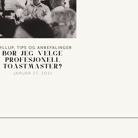
YLLUP
,
TIPS OG ANBEFALINGER
BØR JEG VELGE
PROFESJONELL
TOASTMASTER?
JANUAR 27, 2021